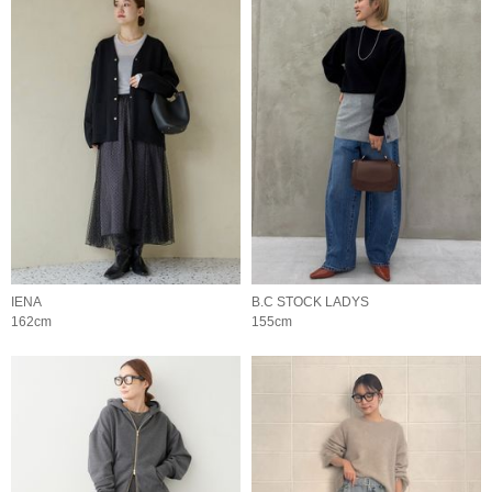
IENA
B.C STOCK LADYS
162cm
155cm