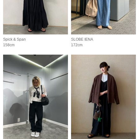
Spick & Span
SLOBE IENA
158cm
172cm