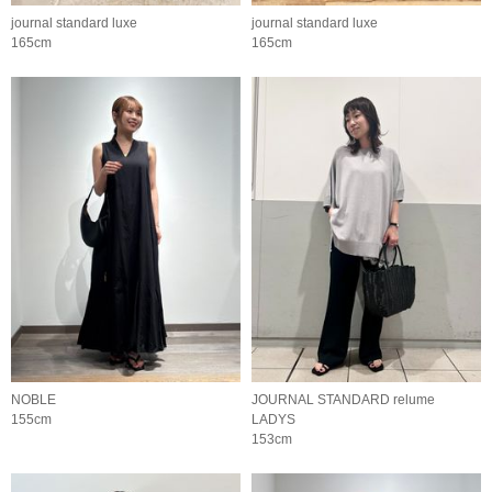
journal standard luxe
journal standard luxe
165cm
165cm
NOBLE
JOURNAL STANDARD relume
155cm
LADYS
153cm