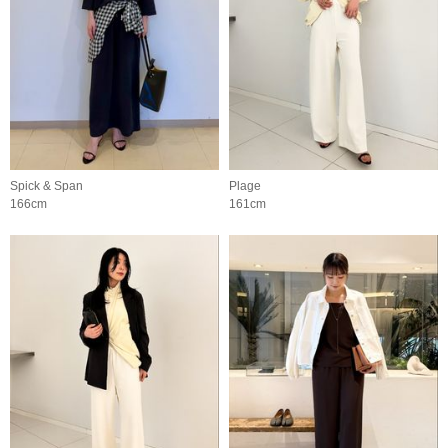
Spick & Span
Plage
166cm
161cm