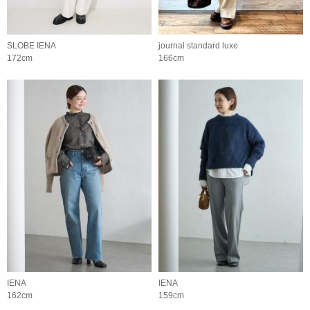
SLOBE IENA
journal standard luxe
172cm
166cm
IENA
IENA
162cm
159cm