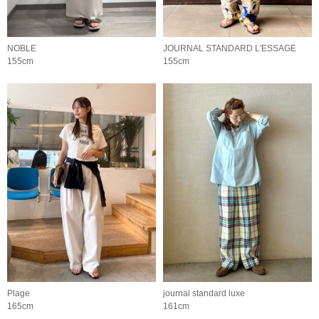
NOBLE
JOURNAL STANDARD L'ESSAGE
155cm
155cm
Plage
journal standard luxe
165cm
161cm