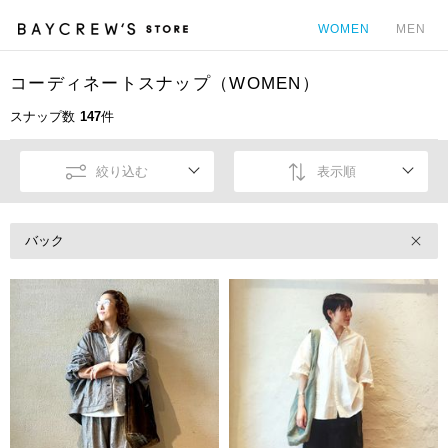
WOMEN
MEN
コーディネートスナップ（WOMEN）
カ
スナップ数
147
件
絞り込む
表示順
バック