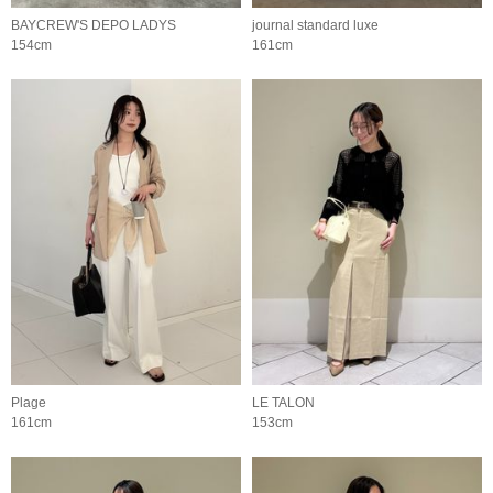
BAYCREW'S DEPO LADYS
journal standard luxe
154cm
161cm
Plage
LE TALON
161cm
153cm