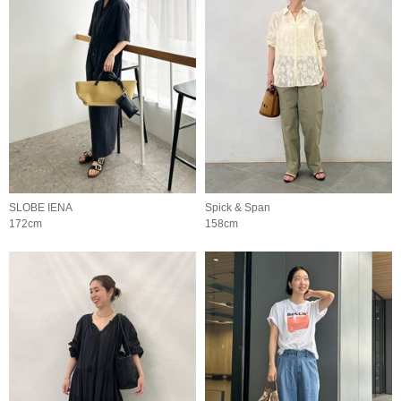
SLOBE IENA
Spick & Span
172cm
158cm