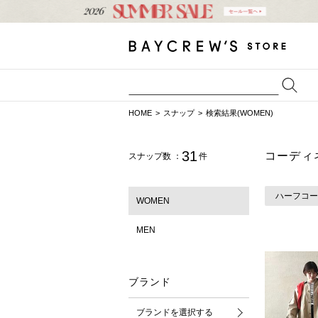
HOME
スナップ
検索結果(WOMEN)
31
コーディ
スナップ数 ：
件
ハーフコー
WOMEN
MEN
ブランド
ブランドを選択する