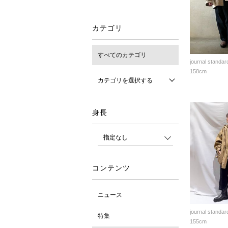
カテゴリ
すべてのカテゴリ
journal standar
158cm
カテゴリを選択する
身長
コンテンツ
ニュース
journal standar
特集
155cm