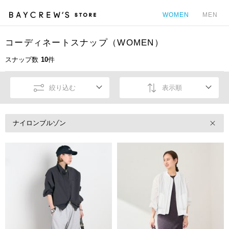
WOMEN
MEN
コーディネートスナップ（WOMEN）
カ
スナップ数
10
件
絞り込む
表示順
ナイロンブルゾン