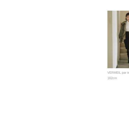
VERMEIL par i
162cm