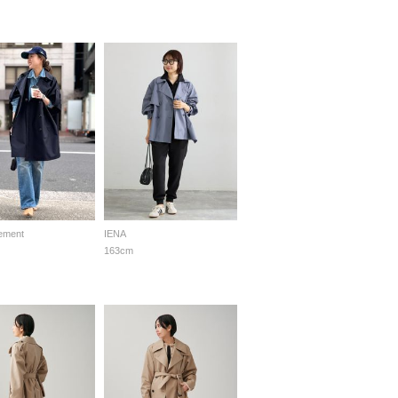
tement
IENA
163cm