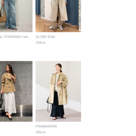
JOURNAL STANDARD relume LADYS
SLOBE IENA
159cm
FRAMeWORK
165cm