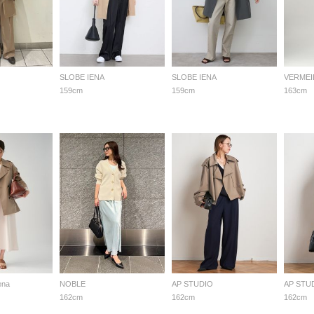
SLOBE IENA
SLOBE IENA
VERMEIL
159cm
159cm
163cm
ena
NOBLE
AP STUDIO
AP STU
162cm
162cm
162cm