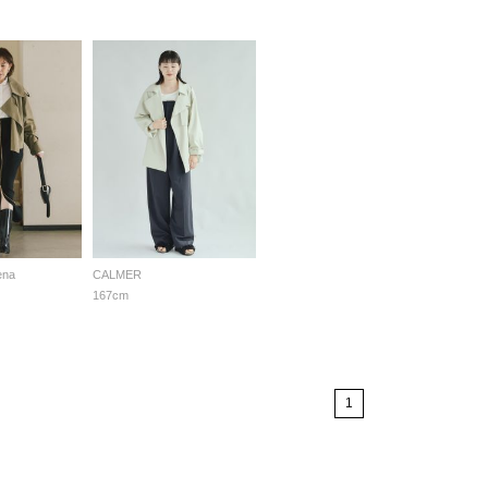
ena
CALMER
167cm
1