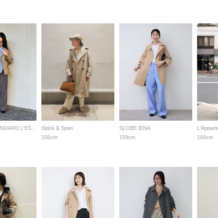
JOURNAL STANDARD L'ESSAGE
Spick & Span
SLOBE IENA
L'Appar
156cm
159cm
160cm