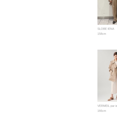
SLOBE IENA
158cm
VERMEIL par i
166cm