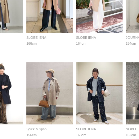
SLOBE IENA
SLOBE IENA
166cm
164cm
154cm
Spick & Span
SLOBE IENA
NOBLE
156cm
163cm
162cm