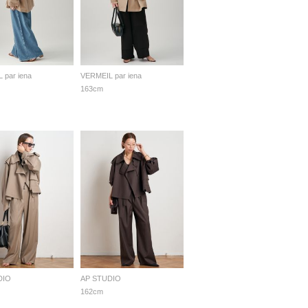
 par iena
VERMEIL par iena
163cm
DIO
AP STUDIO
162cm