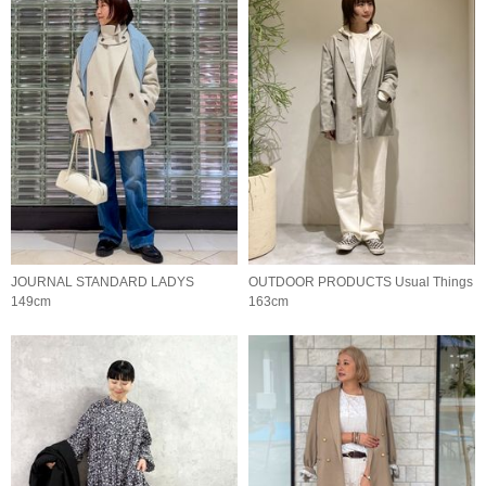
JOURNAL STANDARD LADYS
OUTDOOR PRODUCTS Usual Things
149cm
163cm