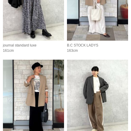
journal standard luxe
B.C STOCK LADYS
161cm
163cm