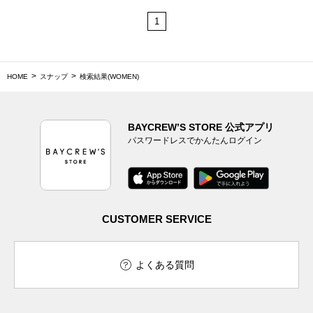
1
HOME
スナップ
検索結果(WOMEN)
BAYCREW’S STORE 公式アプリ
パスワードレスでかんたんログイン
CUSTOMER SERVICE
よくある質問