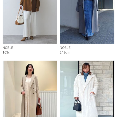
NOBLE
NOBLE
163cm
149cm