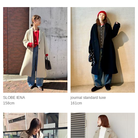
SLOBE IENA
journal standard luxe
158cm
161cm