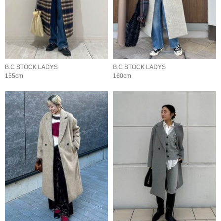
B.C STOCK LADYS
B.C STOCK LADYS
155cm
160cm