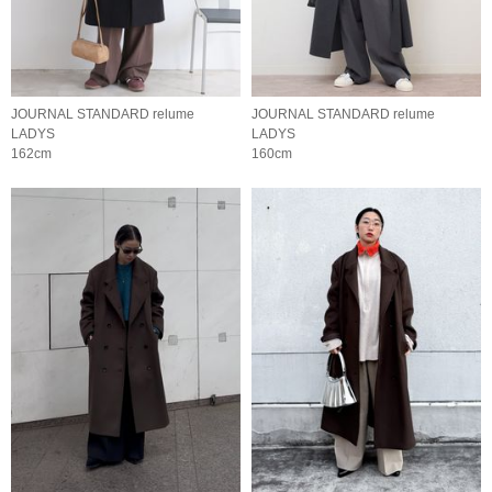
JOURNAL STANDARD relume
JOURNAL STANDARD relume
LADYS
LADYS
162cm
160cm