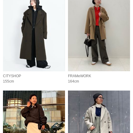
CITYSHOP
FRAMeWORK
155cm
164cm