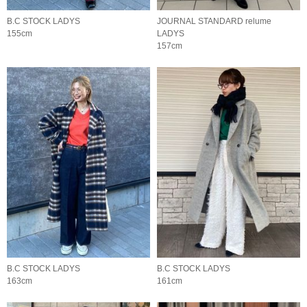
B.C STOCK LADYS
JOURNAL STANDARD relume
155cm
LADYS
157cm
B.C STOCK LADYS
B.C STOCK LADYS
163cm
161cm