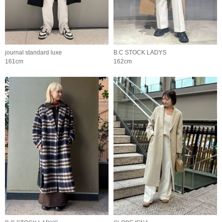
journal standard luxe
B.C STOCK LADYS
161cm
162cm