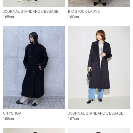
JOURNAL STANDARD L'ESSAGE
B.C STOCK LADYS
165cm
160cm
CITYSHOP
JOURNAL STANDARD L'ESSAGE
168cm
167cm