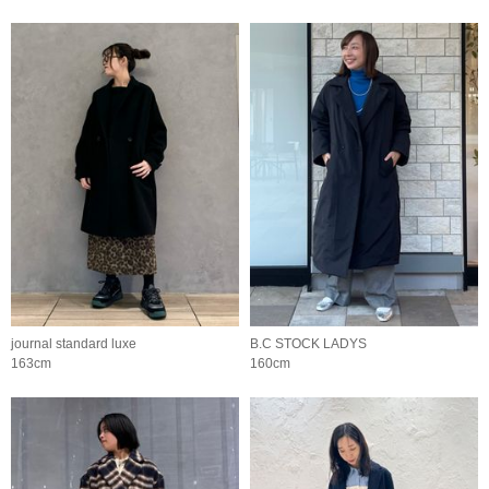
journal standard luxe
B.C STOCK LADYS
163cm
160cm