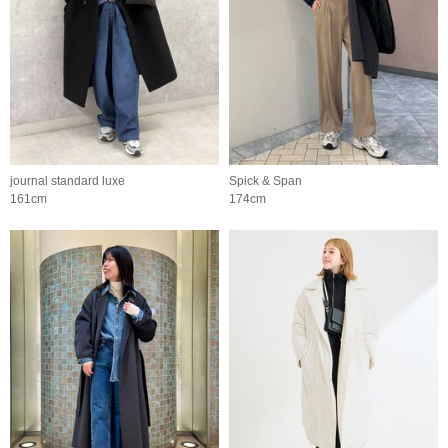
journal standard luxe
Spick & Span
161cm
174cm