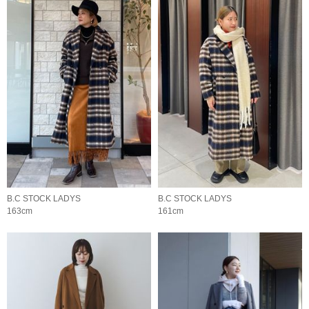
B.C STOCK LADYS
B.C STOCK LADYS
163cm
161cm