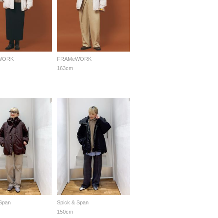
WORK
FRAMeWORK
163cm
 Span
Spick & Span
150cm