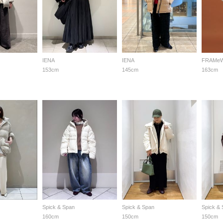
IENA
IENA
FRAMe
153cm
145cm
163cm
Spick & Span
Spick & Span
Spick &
160cm
150cm
150cm