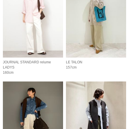
JOURNAL STANDARD relume
LE TALON
LADYS
157cm
160cm