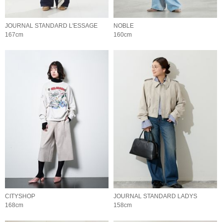
JOURNAL STANDARD L'ESSAGE
NOBLE
167cm
160cm
CITYSHOP
JOURNAL STANDARD LADYS
168cm
158cm