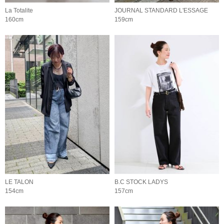
La Totalite
JOURNAL STANDARD L'ESSAGE
160cm
159cm
LE TALON
B.C STOCK LADYS
154cm
157cm