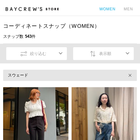
WOMEN
MEN
コーディネートスナップ（WOMEN）
カ
スナップ数
543
件
絞り込む
表示順
スウェード