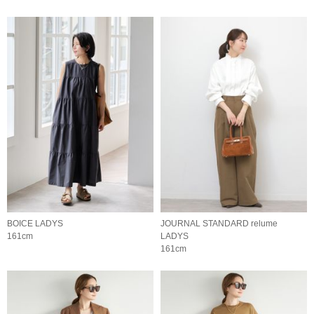
BOICE LADYS
JOURNAL STANDARD relume
161cm
LADYS
161cm