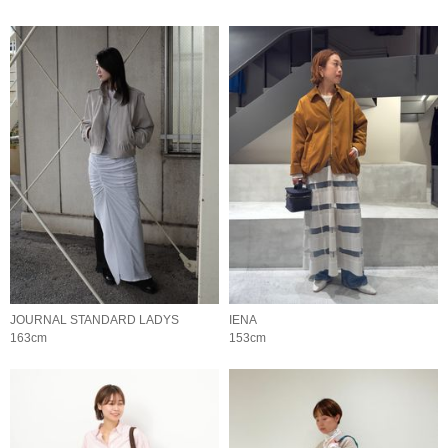
JOURNAL STANDARD LADYS
IENA
163cm
153cm