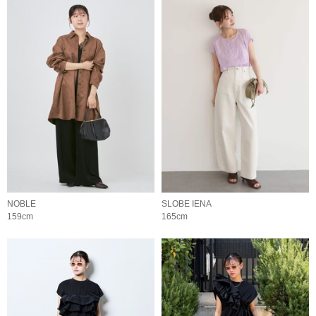
NOBLE
SLOBE IENA
159cm
165cm