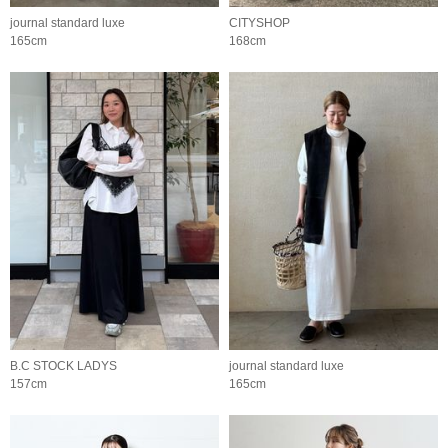
journal standard luxe
CITYSHOP
165cm
168cm
B.C STOCK LADYS
journal standard luxe
157cm
165cm