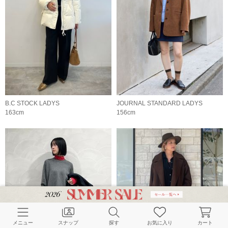
B.C STOCK LADYS
JOURNAL STANDARD LADYS
163cm
156cm
メニュー
スナップ
探す
お気に入り
カート