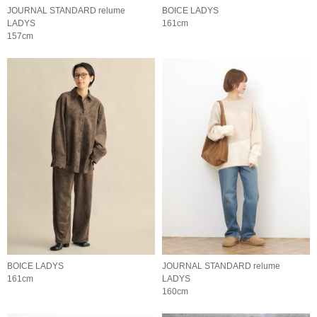
JOURNAL STANDARD relume
BOICE LADYS
LADYS
161cm
157cm
BOICE LADYS
JOURNAL STANDARD relume
161cm
LADYS
160cm