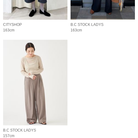
CITYSHOP
B.C STOCK LADYS
163cm
163cm
B.C STOCK LADYS
157cm