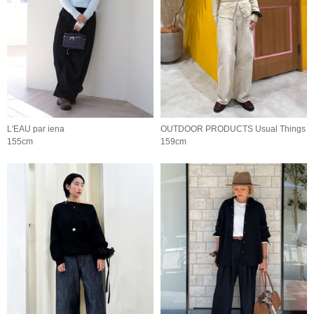
L'EAU par iena
OUTDOOR PRODUCTS Usual Things
155cm
159cm