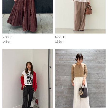
NOBLE
NOBLE
148cm
155cm