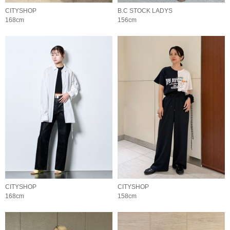
CITYSHOP
B.C STOCK LADYS
168cm
156cm
CITYSHOP
CITYSHOP
168cm
158cm