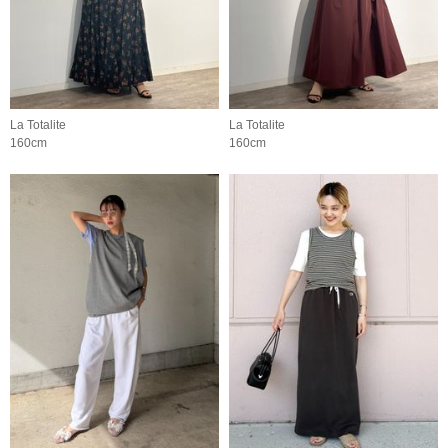
La Totalite
La Totalite
160cm
160cm