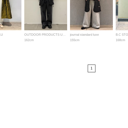
LU
OUTDOOR PRODUCTS Usual Things
journal standard luxe
B.C ST
162cm
155cm
168cm
1