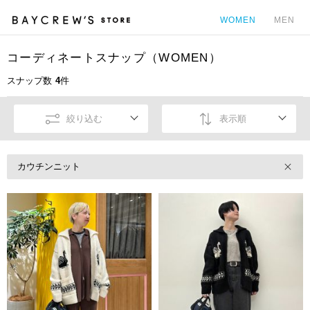
WOMEN
MEN
コーディネートスナップ（WOMEN）
カ
スナップ数
4
件
絞り込む
表示順
カウチンニット