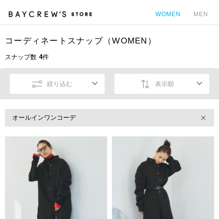
WOMEN
MEN
コーディネートスナップ（WOMEN）
カ
スナップ数
4
件
絞り込む
表示順
オールインワンコーデ