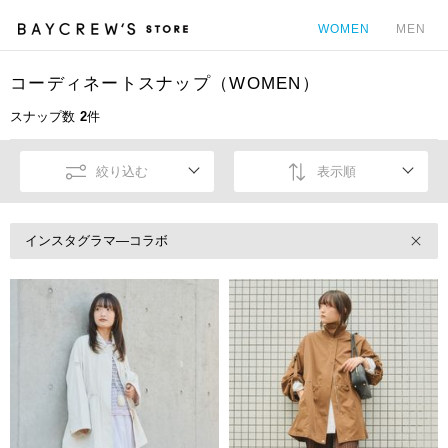
WOMEN
MEN
コーディネートスナップ（WOMEN）
カ
スナップ数
2
件
絞り込む
表示順
インスタグラマ―コラボ