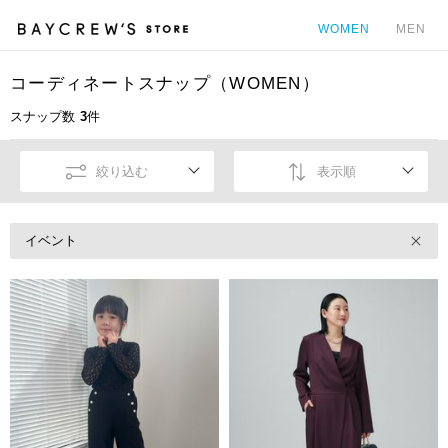
WOMEN
MEN
コーディネートスナップ（WOMEN）
カ
スナップ数
3
件
絞り込む
表示順
イベント