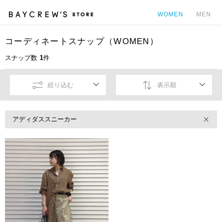
WOMEN
MEN
コーディネートスナップ（WOMEN）
カ
スナップ数
1
件
絞り込む
表示順
アディダススニーカー