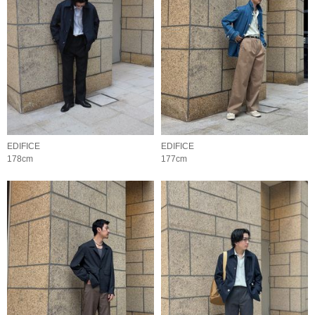
EDIFICE
EDIFICE
178cm
177cm