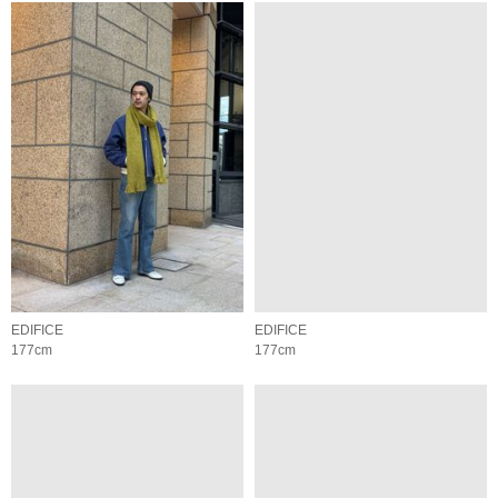
EDIFICE
EDIFICE
177cm
177cm