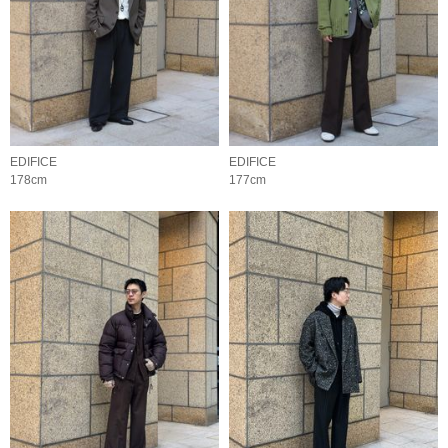
EDIFICE
EDIFICE
178cm
177cm