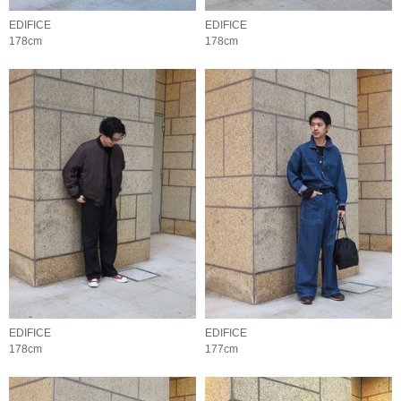
EDIFICE
EDIFICE
178cm
178cm
EDIFICE
EDIFICE
178cm
177cm