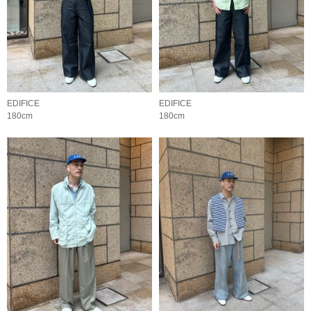
EDIFICE
EDIFICE
180cm
180cm