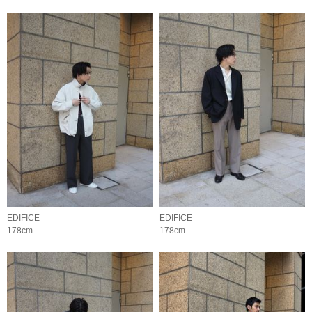
EDIFICE
EDIFICE
178cm
178cm