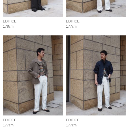
EDIFICE
EDIFICE
178cm
177cm
EDIFICE
EDIFICE
177cm
177cm