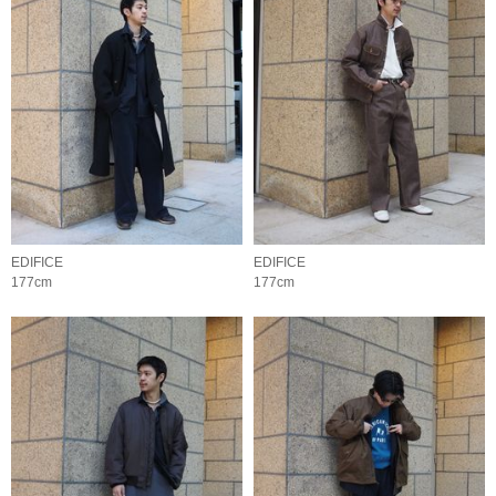
EDIFICE
EDIFICE
177cm
177cm