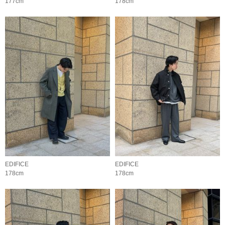
177cm
178cm
EDIFICE
EDIFICE
178cm
178cm