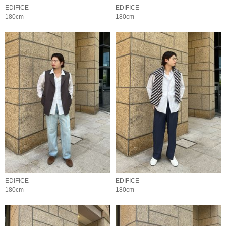
EDIFICE
EDIFICE
180cm
180cm
EDIFICE
EDIFICE
180cm
180cm