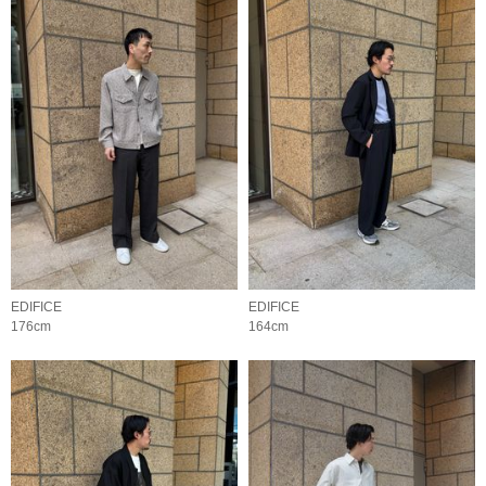
EDIFICE
EDIFICE
176cm
164cm