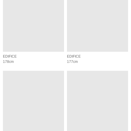
EDIFICE
EDIFICE
178cm
177cm