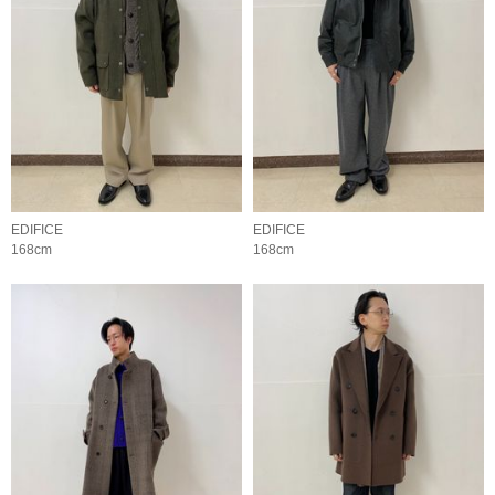
EDIFICE
EDIFICE
168cm
168cm