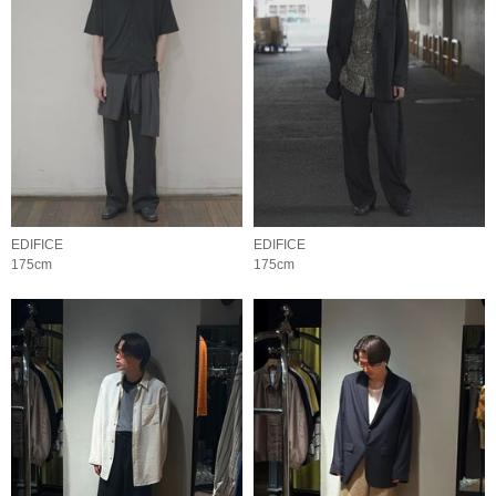
EDIFICE
EDIFICE
175cm
175cm