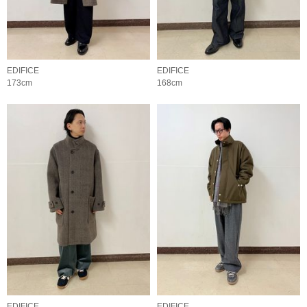
EDIFICE
EDIFICE
173cm
168cm
EDIFICE
EDIFICE