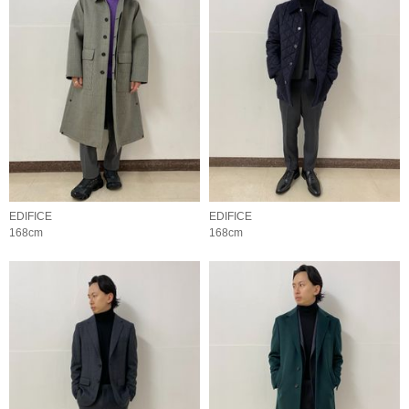
EDIFICE
EDIFICE
168cm
168cm