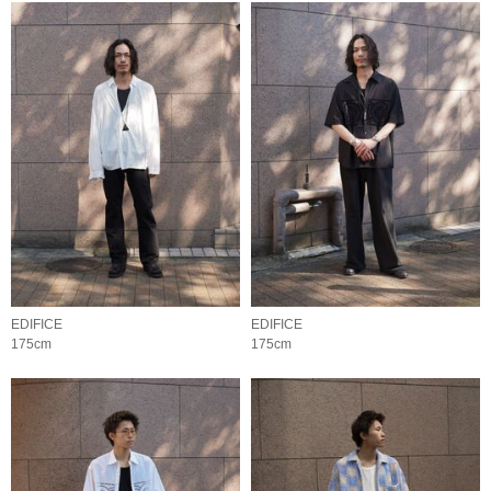
EDIFICE
EDIFICE
175cm
175cm