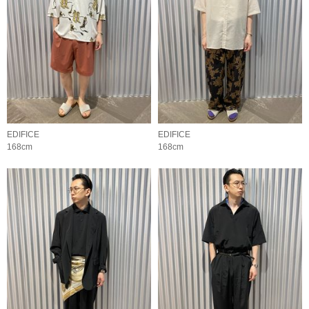
EDIFICE
EDIFICE
168cm
168cm