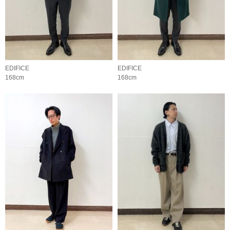
EDIFICE
EDIFICE
168cm
168cm