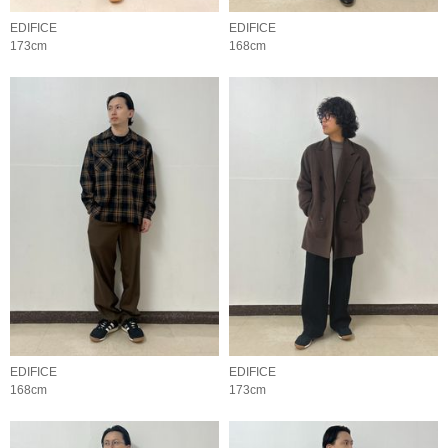
EDIFICE
EDIFICE
173cm
168cm
EDIFICE
EDIFICE
168cm
173cm