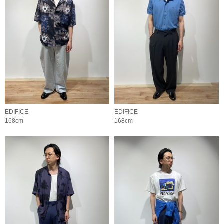
EDIFICE
EDIFICE
168cm
168cm