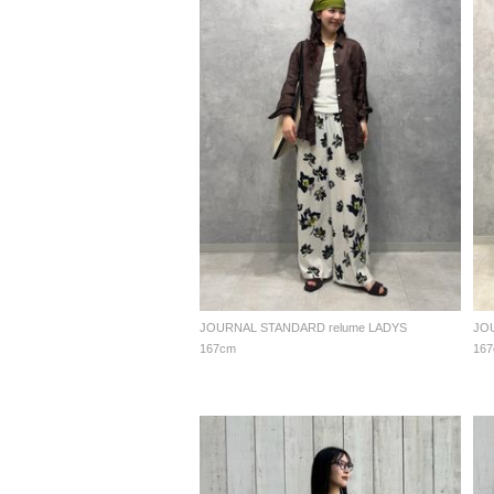
JOURNAL STANDARD relume LADYS
JO
167cm
16