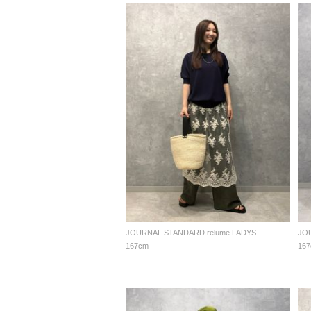
JOURNAL STANDARD relume LADYS
JO
167cm
16