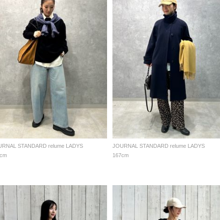
URNAL STANDARD relume LADYS
JOURNAL STANDARD relume LADYS
7cm
167cm