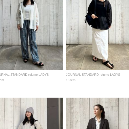
URNAL STANDARD relume LADYS
JOURNAL STANDARD relume LADYS
7cm
167cm