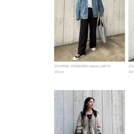
JOURNAL STANDARD relume LADYS
JO
167cm
16