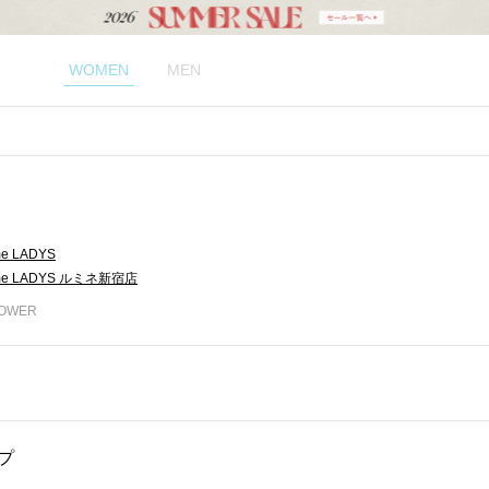
WOMEN
MEN
me LADYS
ume LADYS ルミネ新宿店
LOWER
プ