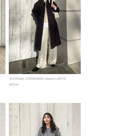
JOURNAL STANDARD relume LADYS
167cm