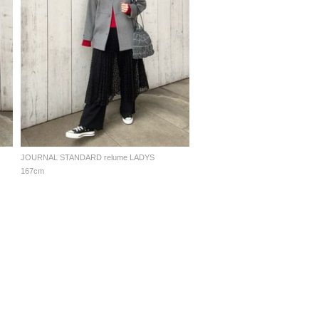
JOURNAL STANDARD relume LADYS
167cm