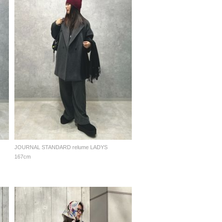
JOURNAL STANDARD relume LADYS
167cm