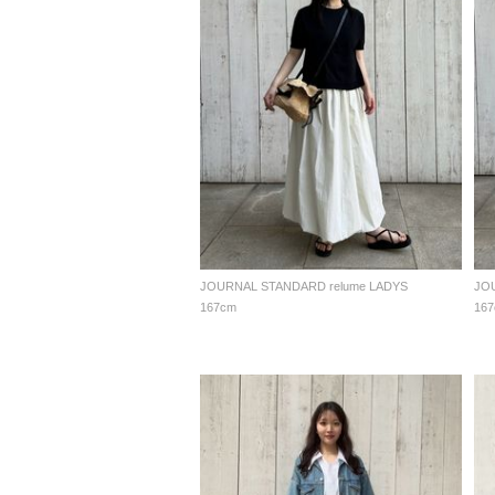
JOURNAL STANDARD relume LADYS
JO
167cm
16