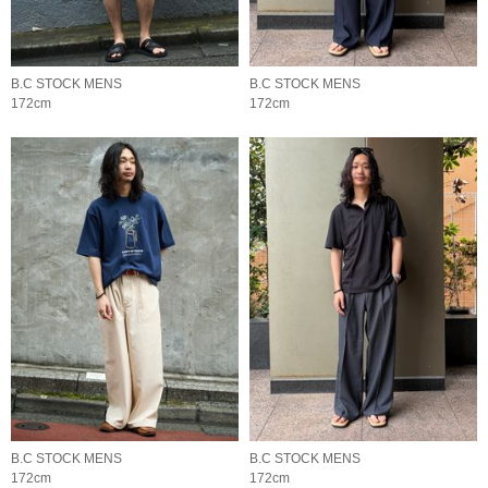
B.C STOCK MENS
B.C STOCK MENS
172cm
172cm
B.C STOCK MENS
B.C STOCK MENS
172cm
172cm