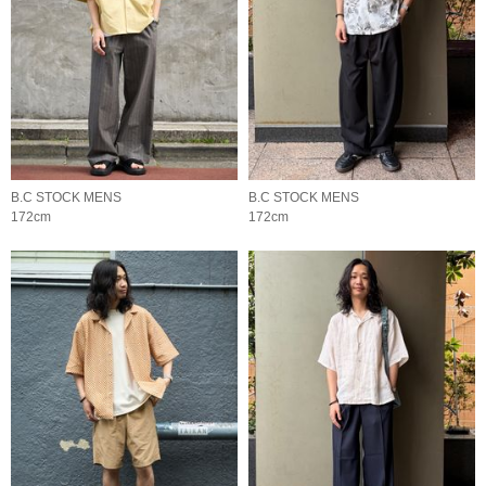
B.C STOCK MENS
B.C STOCK MENS
172cm
172cm