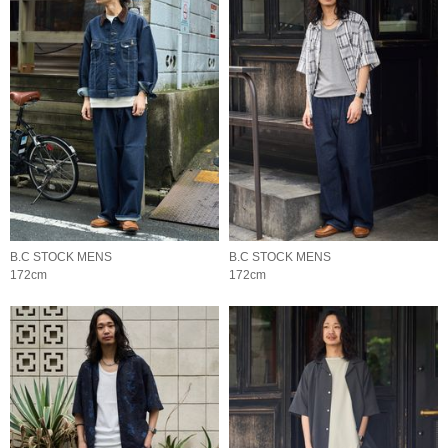
B.C STOCK MENS
B.C STOCK MENS
172cm
172cm