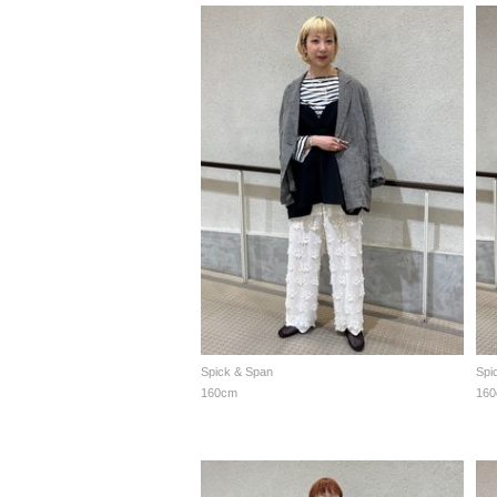
Spick & Span
Spi
160cm
16