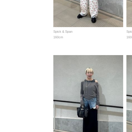
Spick & Span
Spi
160cm
16