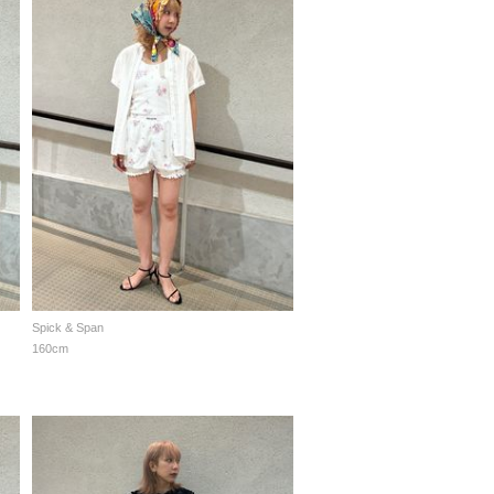
Spick & Span
160cm