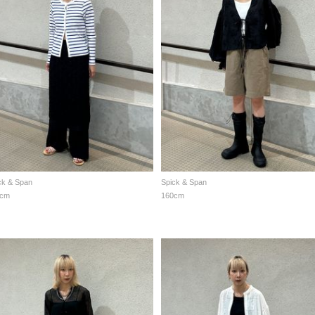
ck & Span
Spick & Span
0cm
160cm