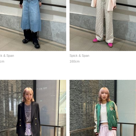
ck & Span
Spick & Span
0cm
160cm