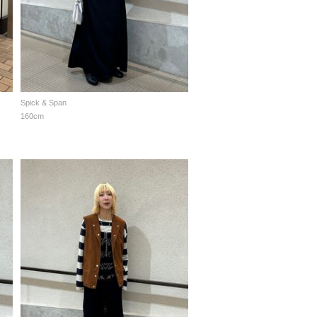
Spick & Span
160cm