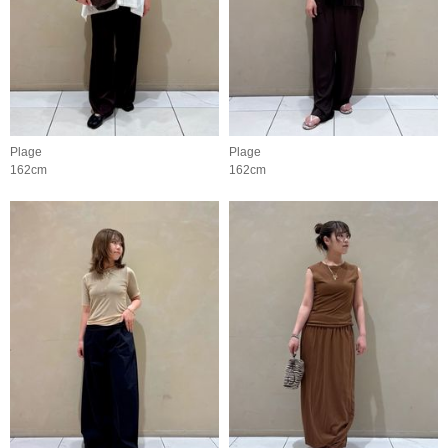
Plage
Plage
162cm
162cm