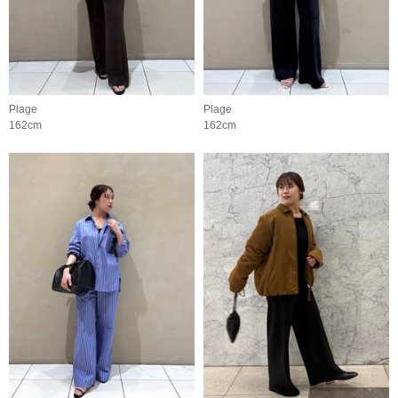
Plage
Plage
162cm
162cm