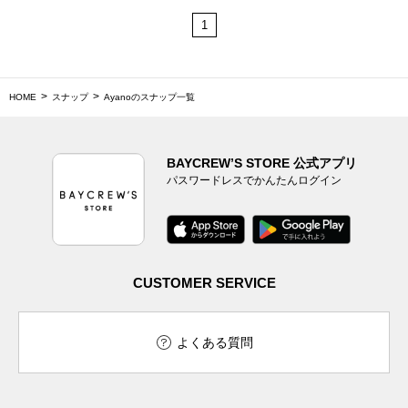
1
HOME
スナップ
Ayanoのスナップ一覧
BAYCREW’S STORE 公式アプリ
パスワードレスでかんたんログイン
CUSTOMER SERVICE
よくある質問