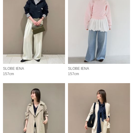
SLOBE IENA
SLOBE IENA
157cm
157cm