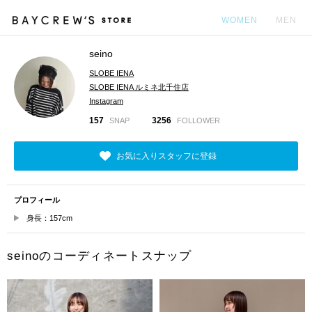
WOMEN
MEN
seino
カ
SLOBE IENA
SLOBE IENA ルミネ北千住店
Instagram
157
3256
SNAP
FOLLOWER
お気に入りスタッフに登録
プロフィール
身長：157cm
seinoのコーディネートスナップ