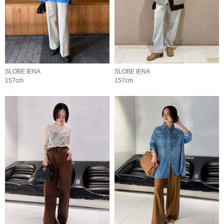
SLOBE IENA
SLOBE IENA
157cm
157cm