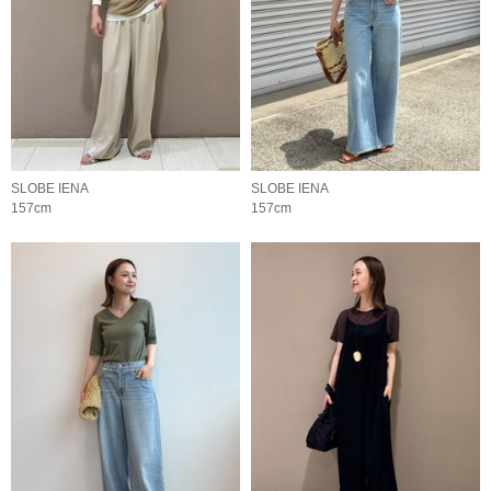
SLOBE IENA
SLOBE IENA
157cm
157cm