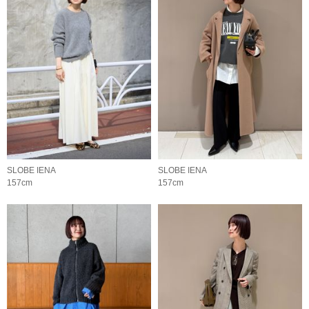
SLOBE IENA
SLOBE IENA
157cm
157cm