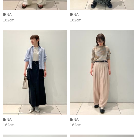
IENA
IENA
162cm
162cm
IENA
IENA
162cm
162cm