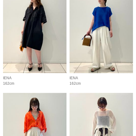
IENA
IENA
162cm
162cm