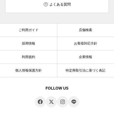
よくある質問
ご利用ガイド
店舗検索
採用情報
お客様対応方針
利用規約
企業情報
個人情報保護方針
特定商取引法に基づく表記
FOLLOW US