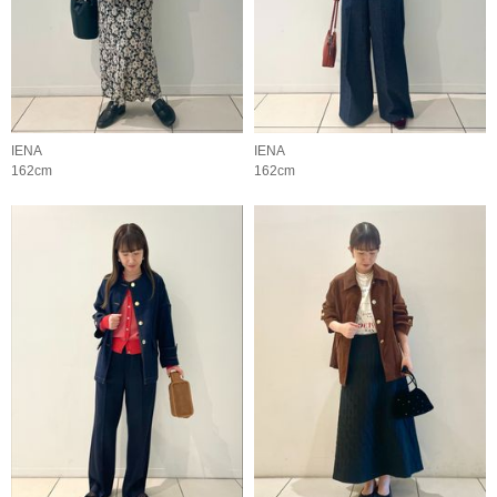
IENA
IENA
162cm
162cm