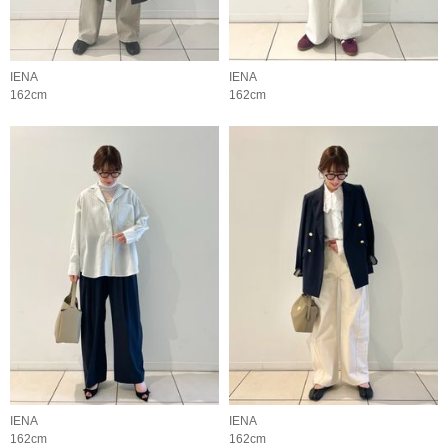
IENA
IENA
162cm
162cm
IENA
IENA
162cm
162cm