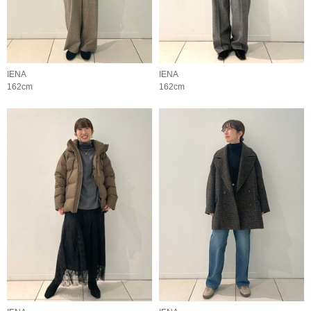
IENA
IENA
162cm
162cm