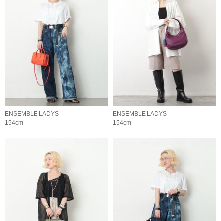
ENSEMBLE LADYS
ENSEMBLE LADYS
154cm
154cm