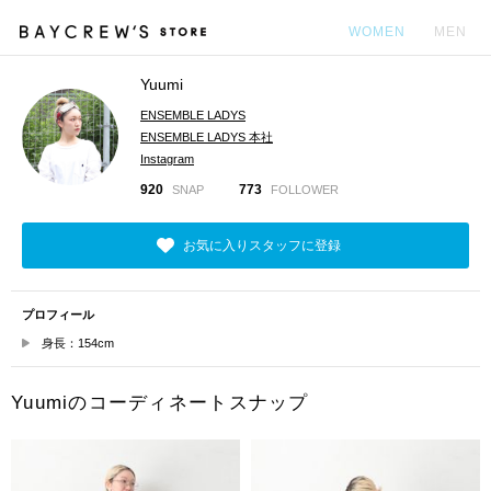
WOMEN
MEN
Yuumi
カ
ENSEMBLE LADYS
ENSEMBLE LADYS 本社
Instagram
920
773
SNAP
FOLLOWER
お気に入りスタッフに登録
プロフィール
身長：154cm
Yuumiのコーディネートスナップ