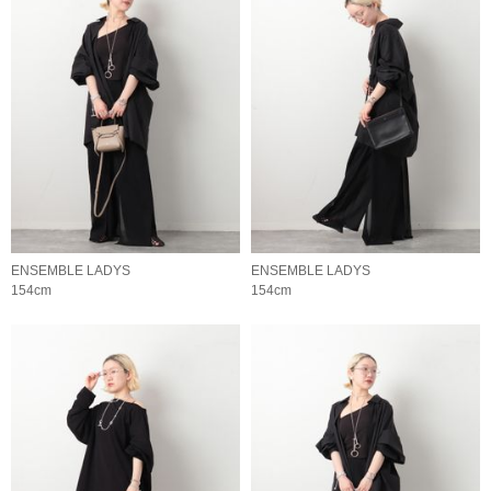
ENSEMBLE LADYS
ENSEMBLE LADYS
154cm
154cm