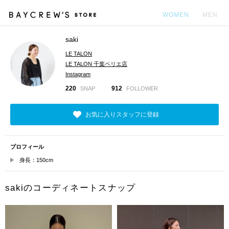
WOMEN
MEN
saki
カ
LE TALON
LE TALON 千葉ペリエ店
Instagram
220
912
SNAP
FOLLOWER
お気に入りスタッフに登録
プロフィール
身長：150cm
sakiのコーディネートスナップ