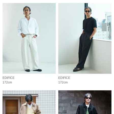
EDIFICE
EDIFICE
172cm
172cm