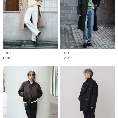
EDIFICE
EDIFICE
172cm
172cm