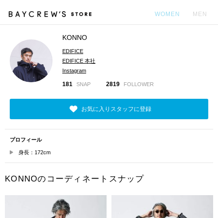
WOMEN
MEN
KONNO
カ
EDIFICE
EDIFICE 本社
Instagram
181
2819
SNAP
FOLLOWER
お気に入りスタッフに登録
プロフィール
身長：172cm
KONNOのコーディネートスナップ