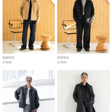
EDIFICE
EDIFICE
172cm
172cm