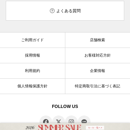
よくある質問
ご利用ガイド
店舗検索
採用情報
お客様対応方針
利用規約
企業情報
個人情報保護方針
特定商取引法に基づく表記
FOLLOW US