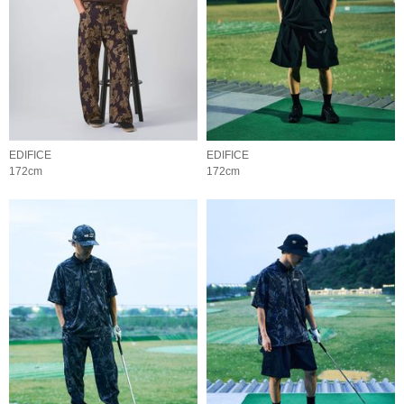
EDIFICE
EDIFICE
172cm
172cm