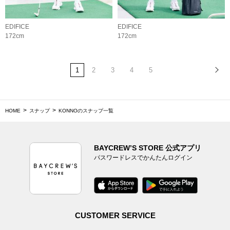
EDIFICE
EDIFICE
172cm
172cm
1
2
3
4
5
HOME
スナップ
KONNOのスナップ一覧
BAYCREW’S STORE 公式アプリ
パスワードレスでかんたんログイン
CUSTOMER SERVICE