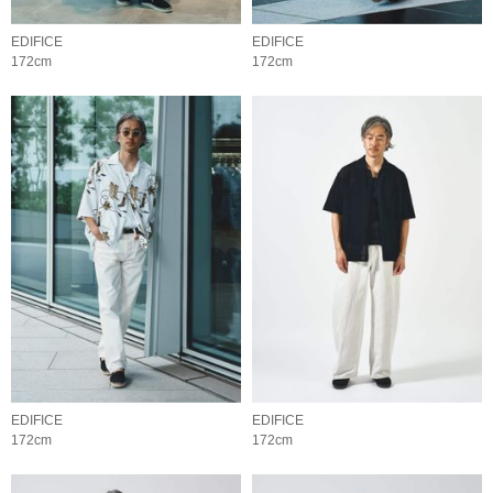
EDIFICE
EDIFICE
172cm
172cm
EDIFICE
EDIFICE
172cm
172cm