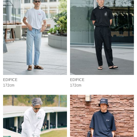
EDIFICE
EDIFICE
172cm
172cm