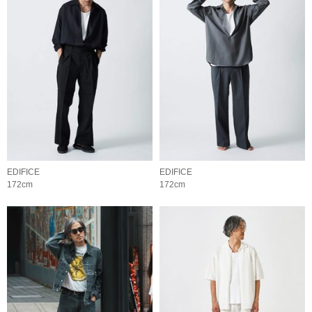
EDIFICE
EDIFICE
172cm
172cm