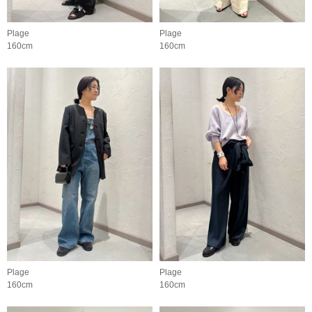
Plage
Plage
160cm
160cm
Plage
Plage
160cm
160cm