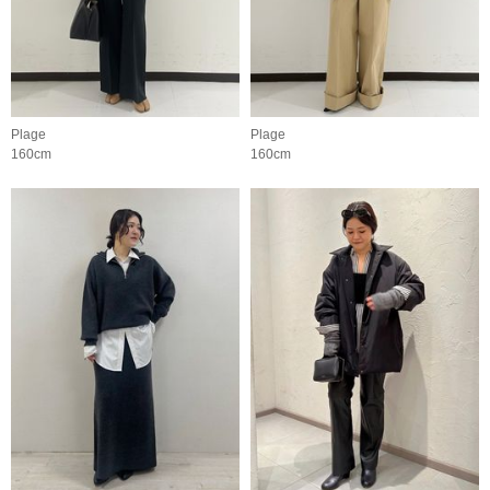
Plage
Plage
160cm
160cm