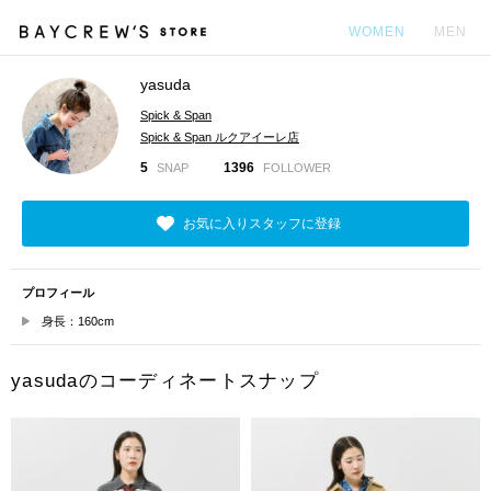
WOMEN
MEN
yasuda
カ
Spick & Span
Spick & Span ルクアイーレ店
5
1396
SNAP
FOLLOWER
お気に入りスタッフに登録
プロフィール
身長：160cm
yasudaのコーディネートスナップ