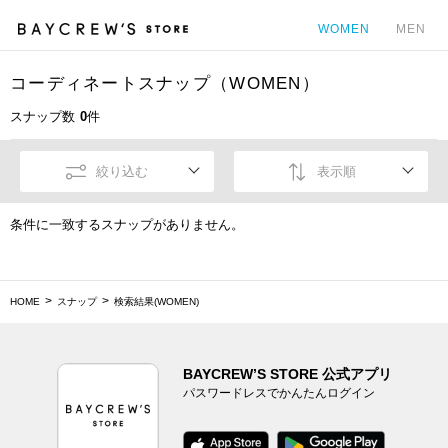
WOMEN
MEN
コーディネートスナップ（WOMEN）
カ
スナップ数
0
件
絞り込む
表示順
条件に一致するスナップがありません。
HOME
スナップ
検索結果(WOMEN)
BAYCREW’S STORE 公式アプリ
パスワードレスでかんたんログイン