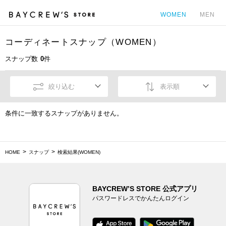
WOMEN
MEN
コーディネートスナップ（WOMEN）
カ
スナップ数
0
件
絞り込む
表示順
条件に一致するスナップがありません。
HOME
スナップ
検索結果(WOMEN)
BAYCREW’S STORE 公式アプリ
パスワードレスでかんたんログイン