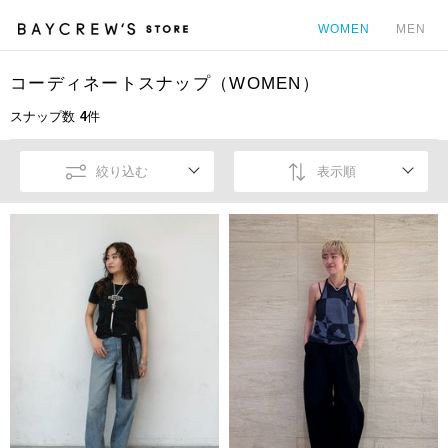
WOMEN
MEN
コーディネートスナップ（WOMEN）
カ
スナップ数
4
件
絞り込む
表示順