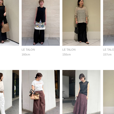
LE TALON
LE TALON
LE TAL
160cm
150cm
157cm