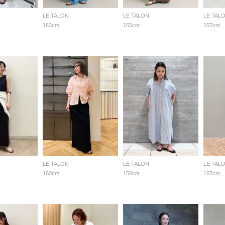
LE TALON
LE TALON
LE TAL
163cm
155cm
157cm
LE TALON
LE TALON
LE TAL
160cm
158cm
167cm