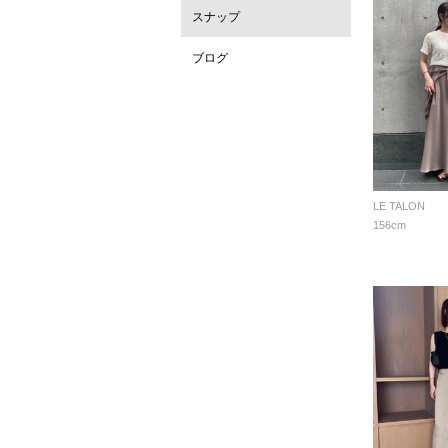
スナップ
ブログ
LE TALON
156cm