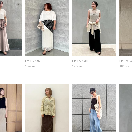
LE TALON
LE TALON
LE TAL
157cm
140cm
164cm