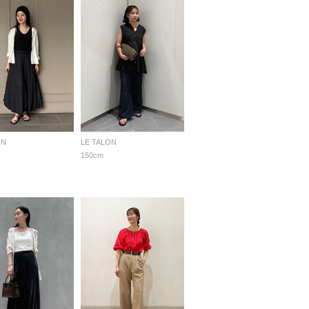
ON
LE TALON
150cm