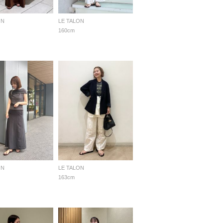
ON
LE TALON
160cm
ON
LE TALON
163cm