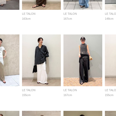
LE TALON
LE TALON
LE TAL
163cm
167cm
148cm
LE TALON
LE TALON
LE TAL
155cm
167cm
155cm