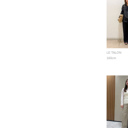
LE TALON
160cm