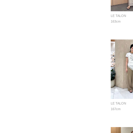
LE TALON
163cm
LE TALON
167cm