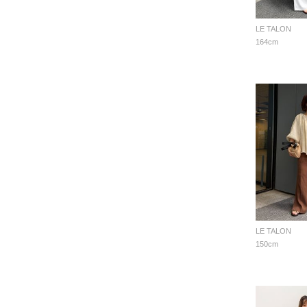
LE TALON
164cm
LE TALON
150cm