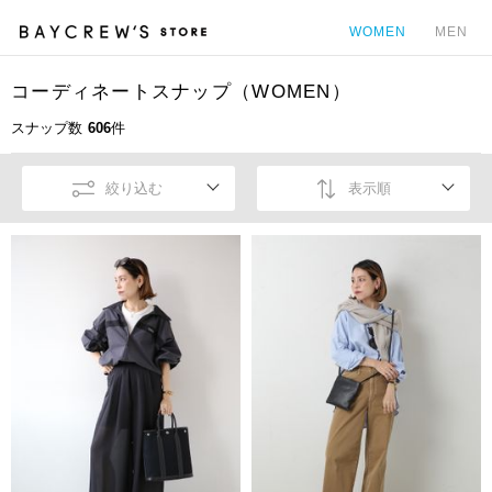
WOMEN
MEN
コーディネートスナップ（WOMEN）
カ
スナップ数
606
件
絞り込む
表示順