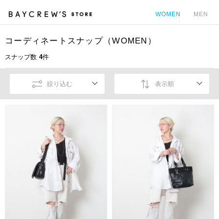
WOMEN
MEN
コーディネートスナップ（WOMEN）
カ
スナップ数
4
件
絞り込む
表示順