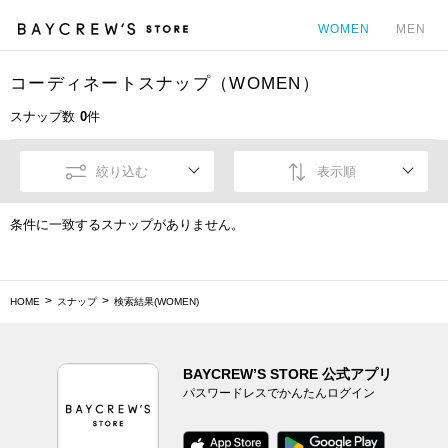
WOMEN
MEN
コーディネートスナップ（WOMEN）
カ
スナップ数
0
件
絞り込む
表示順
条件に一致するスナップがありません。
HOME
スナップ
検索結果(WOMEN)
BAYCREW’S STORE 公式アプリ
パスワードレスでかんたんログイン