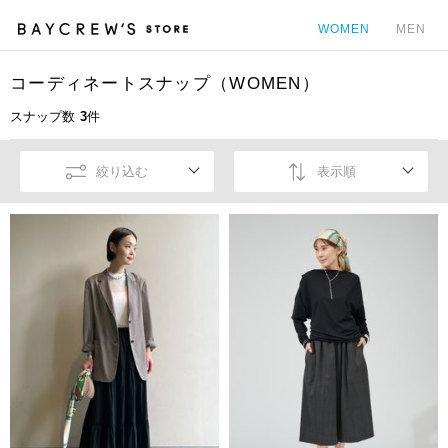
WOMEN
MEN
コーディネートスナップ（WOMEN）
カ
スナップ数
3
件
絞り込む
表示順