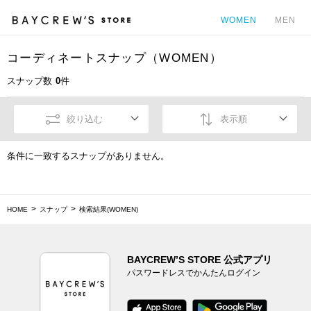
WOMEN
MEN
コーディネートスナップ（WOMEN）
カ
スナップ数
0
件
絞り込む
表示順
条件に一致するスナップがありません。
HOME
スナップ
検索結果(WOMEN)
BAYCREW’S STORE 公式アプリ
パスワードレスでかんたんログイン