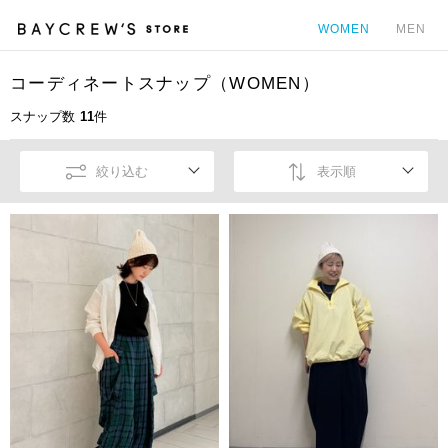
WOMEN
MEN
コーディネートスナップ（WOMEN）
カ
スナップ数
11
件
絞り込む
表示順