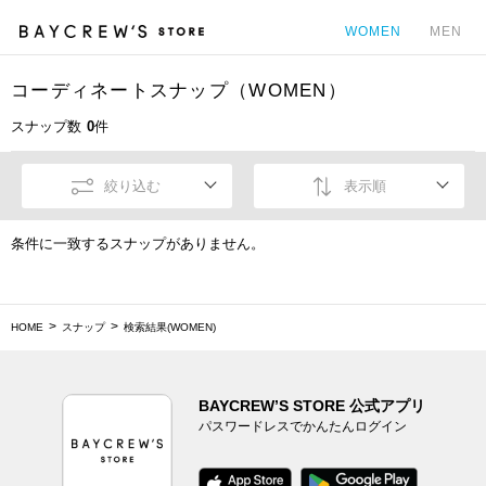
WOMEN
MEN
コーディネートスナップ（WOMEN）
カ
スナップ数
0
件
絞り込む
表示順
条件に一致するスナップがありません。
HOME
スナップ
検索結果(WOMEN)
BAYCREW’S STORE 公式アプリ
パスワードレスでかんたんログイン