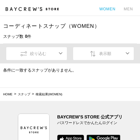
WOMEN
MEN
コーディネートスナップ（WOMEN）
カ
スナップ数
0
件
絞り込む
表示順
条件に一致するスナップがありません。
HOME
スナップ
検索結果(WOMEN)
BAYCREW’S STORE 公式アプリ
パスワードレスでかんたんログイン