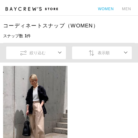
WOMEN
MEN
コーディネートスナップ（WOMEN）
カ
スナップ数
1
件
絞り込む
表示順