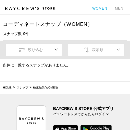
WOMEN
MEN
コーディネートスナップ（WOMEN）
カ
スナップ数
0
件
絞り込む
表示順
条件に一致するスナップがありません。
HOME
スナップ
検索結果(WOMEN)
BAYCREW’S STORE 公式アプリ
パスワードレスでかんたんログイン