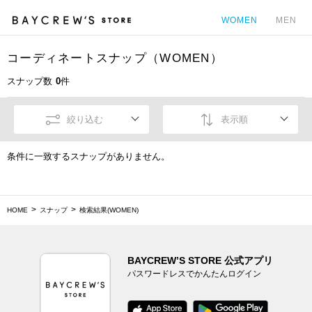
WOMEN
MEN
コーディネートスナップ（WOMEN）
カ
スナップ数
0
件
絞り込む
表示順
条件に一致するスナップがありません。
HOME
スナップ
検索結果(WOMEN)
BAYCREW’S STORE 公式アプリ
パスワードレスでかんたんログイン