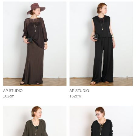
AP STUDIO
AP STUDIO
162cm
162cm