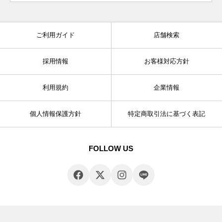
ご利用ガイド
店舗検索
採用情報
お客様対応方針
利用規約
企業情報
個人情報保護方針
特定商取引法に基づく表記
FOLLOW US