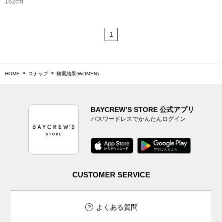
162cm
1
HOME
スナップ
検索結果(WOMEN)
BAYCREW’S STORE 公式アプリ
パスワードレスでかんたんログイン
CUSTOMER SERVICE
よくある質問