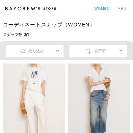
WOMEN
MEN
コーディネートスナップ（WOMEN）
カ
スナップ数
3
件
絞り込む
表示順