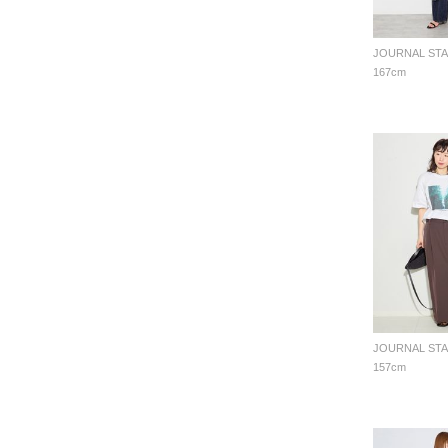
167cm
157cm