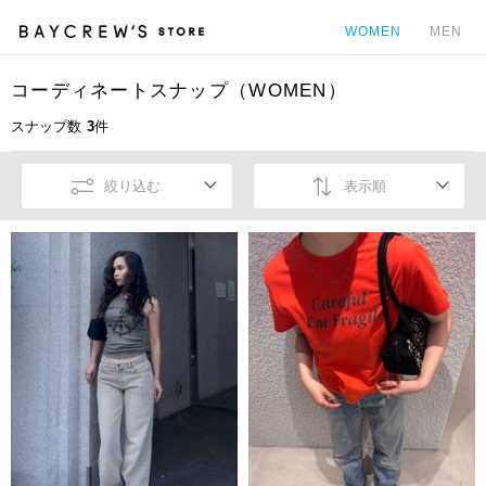
WOMEN
MEN
コーディネートスナップ（WOMEN）
カ
スナップ数
3
件
絞り込む
表示順