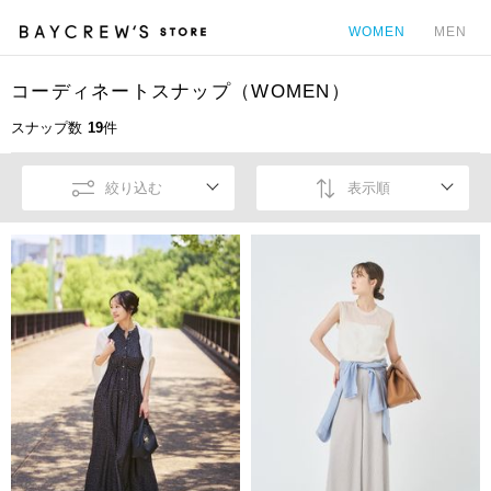
WOMEN
MEN
コーディネートスナップ（WOMEN）
カ
スナップ数
19
件
絞り込む
表示順