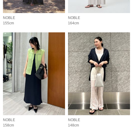
NOBLE
NOBLE
155cm
164cm
NOBLE
NOBLE
158cm
148cm