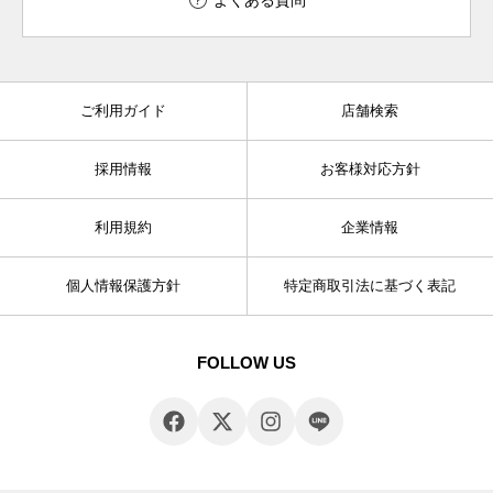
ご利用ガイド
店舗検索
採用情報
お客様対応方針
利用規約
企業情報
個人情報保護方針
特定商取引法に基づく表記
FOLLOW US