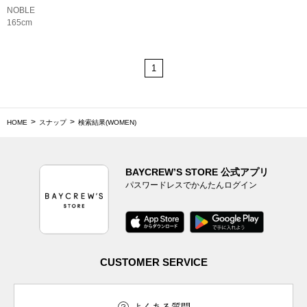
NOBLE
165cm
1
HOME
スナップ
検索結果(WOMEN)
BAYCREW’S STORE 公式アプリ
パスワードレスでかんたんログイン
CUSTOMER SERVICE
よくある質問