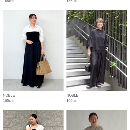
165cm
156cm
NOBLE
NOBLE
165cm
165cm