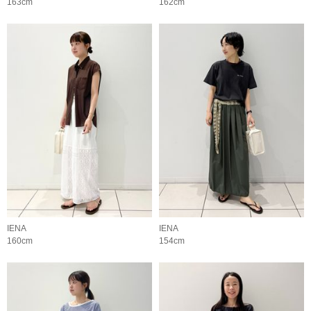
163cm
162cm
IENA
IENA
160cm
154cm