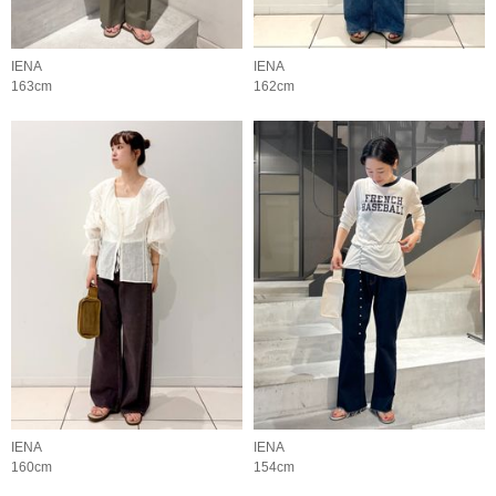
IENA
IENA
163cm
162cm
IENA
IENA
160cm
154cm