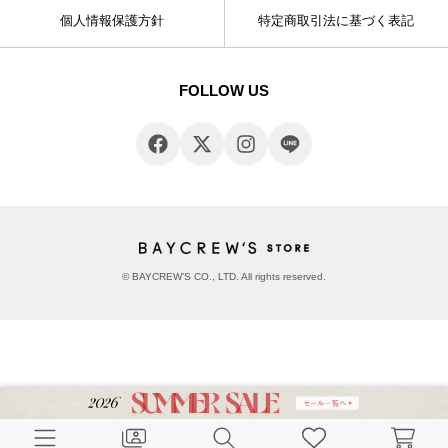
個人情報保護方針
特定商取引法に基づく表記
FOLLOW US
© BAYCREW’S CO., LTD. All rights reserved.