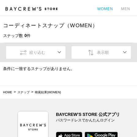
WOMEN
MEN
コーディネートスナップ（WOMEN）
カ
スナップ数
0
件
絞り込む
表示順
条件に一致するスナップがありません。
HOME
スナップ
検索結果(WOMEN)
BAYCREW’S STORE 公式アプリ
パスワードレスでかんたんログイン